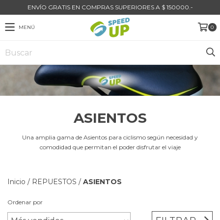
ENVÍO GRATIS EN COMPRAS SUPERIORES A $ 150000.-
MENÚ
0
ASIENTOS
Una amplia gama de Asientos para ciclismo según necesidad y
comodidad que permitan el poder disfrutar el viaje
Inicio
/
REPUESTOS
/
ASIENTOS
Ordenar por