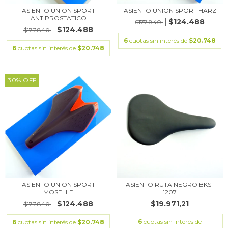
ASIENTO UNION SPORT
ASIENTO UNION SPORT HARZ
ANTIPROSTATICO
$124.488
$177.840
$124.488
$177.840
6
cuotas sin interés de
$20.748
6
cuotas sin interés de
$20.748
30
%
OFF
ASIENTO UNION SPORT
ASIENTO RUTA NEGRO BKS-
MOSELLE
1207
$124.488
$19.971,21
$177.840
6
cuotas sin interés de
6
cuotas sin interés de
$20.748