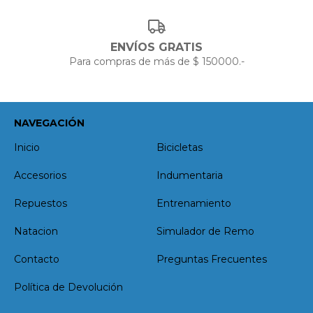
ENVÍOS GRATIS
Para compras de más de $ 150000.-
NAVEGACIÓN
Inicio
Bicicletas
Accesorios
Indumentaria
Repuestos
Entrenamiento
Natacion
Simulador de Remo
Contacto
Preguntas Frecuentes
Política de Devolución