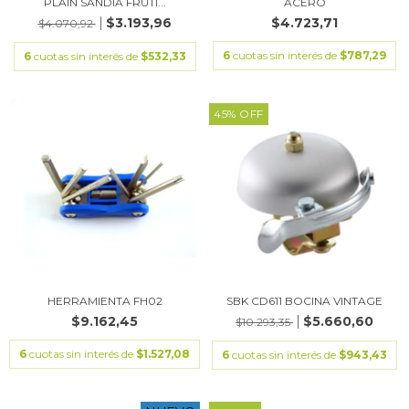
PLAIN SANDIA FRUTI...
ACERO
$3.193,96
$4.723,71
$4.070,92
6
cuotas sin interés de
$787,29
6
cuotas sin interés de
$532,33
45
%
OFF
HERRAMIENTA FH02
SBK CD611 BOCINA VINTAGE
$9.162,45
$5.660,60
$10.293,35
6
cuotas sin interés de
$1.527,08
6
cuotas sin interés de
$943,43