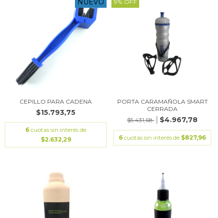
NUEVO
9
%
OFF
CEPILLO PARA CADENA
PORTA CARAMAÑOLA SMART
CERRADA
$15.793,75
$4.967,78
$5.431,68
6
cuotas sin interés de
6
cuotas sin interés de
$827,96
$2.632,29