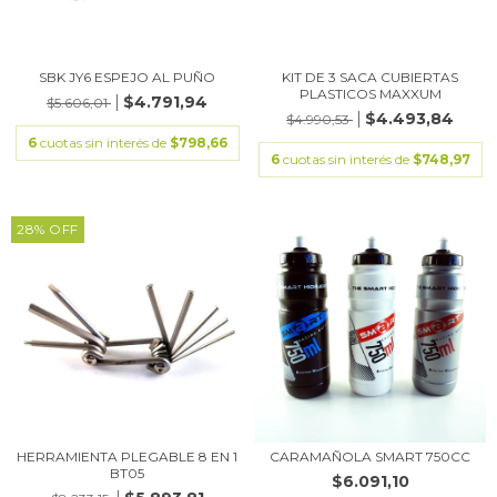
SBK JY6 ESPEJO AL PUÑO
KIT DE 3 SACA CUBIERTAS
PLASTICOS MAXXUM
$4.791,94
$5.606,01
$4.493,84
$4.990,53
6
cuotas sin interés de
$798,66
6
cuotas sin interés de
$748,97
28
%
OFF
HERRAMIENTA PLEGABLE 8 EN 1
CARAMAÑOLA SMART 750CC
BT05
$6.091,10