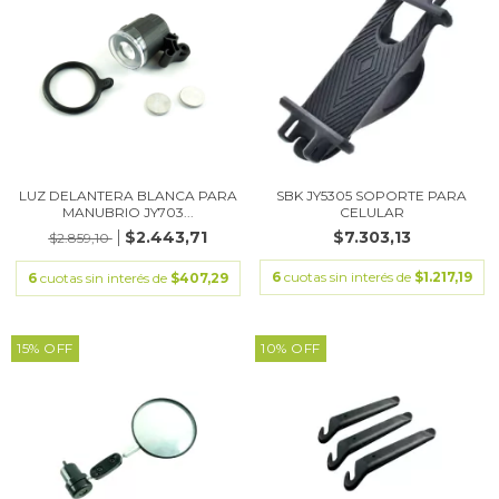
LUZ DELANTERA BLANCA PARA
SBK JY5305 SOPORTE PARA
MANUBRIO JY703...
CELULAR
$2.443,71
$7.303,13
$2.859,10
6
cuotas sin interés de
$1.217,19
6
cuotas sin interés de
$407,29
15
%
OFF
10
%
OFF