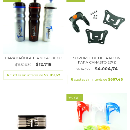
CARAMAÑOLA TERMICA 500CC
SOPORTE DE LIBERACION
PARA CANASTO 257Z
$12.718
$15.596,39
$4.004,74
$6.147,22
6
cuotas sin interés de
$2.119,67
6
cuotas sin interés de
$667,46
9
%
OFF