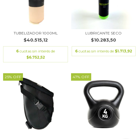
TUBELIZADOR 1000ML
LUBRICANTE SECO
$40.515,12
$10.283,50
6
cuotas sin interés de
6
cuotas sin interés de
$1.713,92
$6.752,52
25
%
OFF
47
%
OFF