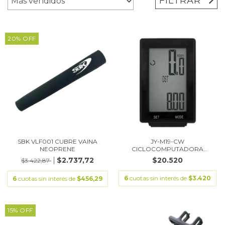
FILTRAR
20
%
OFF
SBK VLF001 CUBRE VAINA
JY-M19-CW
NEOPRENE
CICLOCOMPUTADORA
WIRELESS SBK
$2.737,72
$20.520
$3.422,87
6
cuotas sin interés de
$3.420
6
cuotas sin interés de
$456,29
15
%
OFF